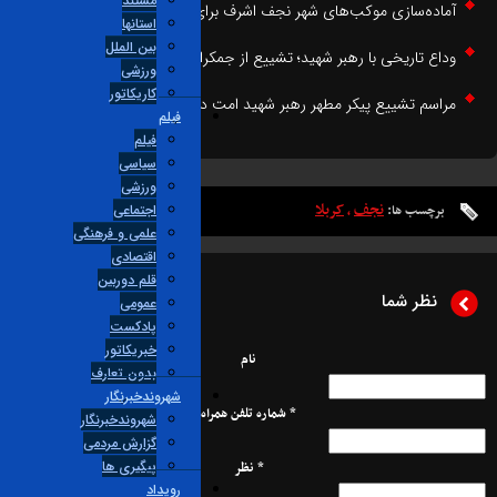
مستند
ماده‌سازی موکب‌های شهر نجف اشرف برای مراسم تشییع رهبر شهید انقلاب
استانها
بین الملل
داع تاریخی با رهبر شهید؛ تشییع از جمکران تا حرم حضرت معصومه (س) _ ۳
ورزشی
کاریکاتور
راسم تشییع پیکر مطهر رهبر شهید امت در نجف اشرف
فیلم
فیلم
سیاسی
ورزشی
نجف
کربلا
برچسب ها:
،
اجتماعی
علمی و فرهنگی
اقتصادی
قلم دوربین
نظر شما
عمومی
پادکست
خبریکاتور
نام
بدون تعارف
شهروندخبرنگار
* شماره تلفن همراه
شهروندخبرنگار
گزارش مردمی
پیگیری ها
* نظر
رویداد