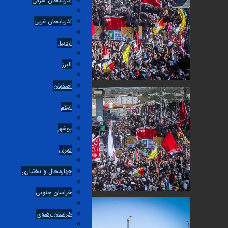
آذربایجان شرقی
آذربایجان غربی
اردبیل
البرز
اصفهان
ایلام
بوشهر
تهران
چهارمحال و بختیاری
خراسان جنوبی
خراسان رضوی