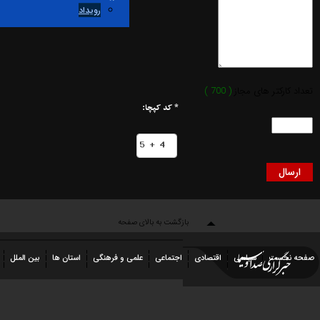
رویداد
کارکتر های مجاز
( 700 )
* کد کپچا:
بازگشت به بالای صفحه
نخست
سیاسی
اقتصادی
اجتماعی
علمی و فرهنگی
استان ها
بین الملل
عکس
فیلم
شهروندخبرنگار
رویداد