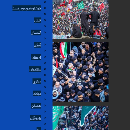
کهکیلویه و بویراحمد
کیش
گلستان
گیلان
لرستان
مازندران
مرکزی
مهاباد
همدان
هرمزگان