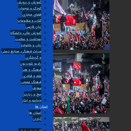
آموزش و پرورش
کودک و نوجوان
فضای مجازی
کتاب و مطبوعات
زبان فارسی
آموزش عالی، دانشگاه
بهداشت و سلامت
زنان و خانواده
میراث فرهنگی، صنایع دستی
و گردشگری
راديو تلويزيون
فرهنگ و هنر
علم و فناوری
فرهنگ عمومی
معارف
حج و زیارت
حماسه و ایثار
استان ها
استان ها
آبادان