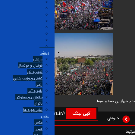
ورزشی
ورزشی
فوتبال و فوتسال
توپ و تور
کشتی و وزنه برداری
رزمی
پایه و آبی
جانبازان و معلولان
گزاری صدا و سیما
بانوان
ساير حوزه ها
کپی لینک
عکس
خبرهای
عکس
خبری